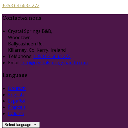
+353 64 6633 272
Contactez nous
Crystal Springs B&B,
Woodlawn,
Ballycasheen Rd,
Killarney, Co. Kerry, Ireland.
Téléphone
:
+353 64 6633 272
Email:
info@crystalspringsbandb.com
Language
Deutsch
English
Español
Français
Italiano
Select language