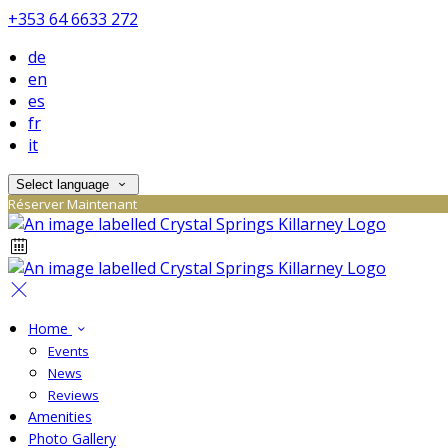
+353 64 6633 272
de
en
es
fr
it
Select language
Réserver Maintenant
Home
Events
News
Reviews
Amenities
Photo Gallery