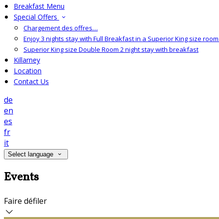
Breakfast Menu
Special Offers
Chargement des offres…
Enjoy 3 nights stay with Full Breakfast in a Superior King size room 
Superior King size Double Room 2 night stay with breakfast
Killarney
Location
Contact Us
de
en
es
fr
it
Select language
Events
Faire défiler