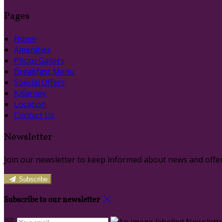
Pages
Home
Amenities
Photo Gallery
Breakfast Menu
Special Offers
Killarney
Location
Contact Us
Newsletter
Join our newsletter to keep informed about news and offer
Subscribe
Subscribe to our newsletter