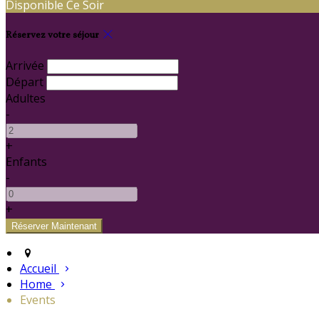
Disponible Ce Soir
Réservez votre séjour
Arrivée
Départ
Adultes
-
+
Enfants
-
+
Accueil
Home
Events