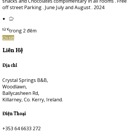
snacks and Chocolates complimentary in all rooms . Free
off street Parking . June July and August . 2024
từ
€
trong 2 đêm
Chi tiết
Liên Hệ
Địa chỉ
Crystal Springs B&B,
Woodlawn,
Ballycasheen Rd,
Killarney, Co. Kerry, Ireland.
Điện Thoại
+353 64 6633 272