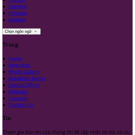
Español
Français
Italiano
Chọn ngôn ngữ
Trang
Home
Amenities
Photo Gallery
Breakfast Menu
Special Offers
Killarney
Location
Contact Us
Tin
Tham gia bản tin của chúng tôi để cập nhật tin tức và ưu