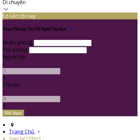
Di chuyển
Có sẵn tối nay
Chọn Phòng Cho Kỳ Nghỉ Của Bạn
Nhận phòng
Trả phòng
Người lớn
-
+
Trẻ em
-
+
Trang Chủ
Special Offers