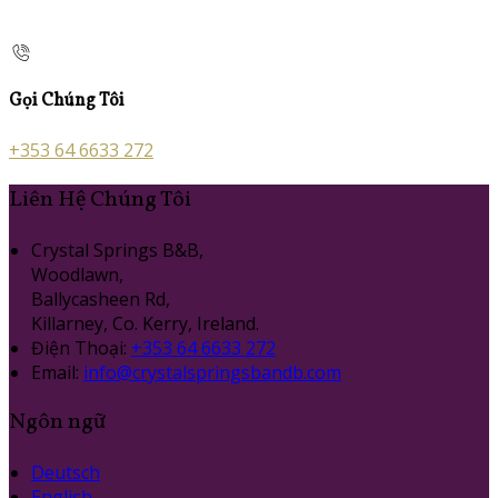
Gọi Chúng Tôi
+353 64 6633 272
Liên Hệ Chúng Tôi
Crystal Springs B&B,
Woodlawn,
Ballycasheen Rd,
Killarney, Co. Kerry, Ireland.
Điện Thoại
:
+353 64 6633 272
Email:
info@crystalspringsbandb.com
Ngôn ngữ
Deutsch
English